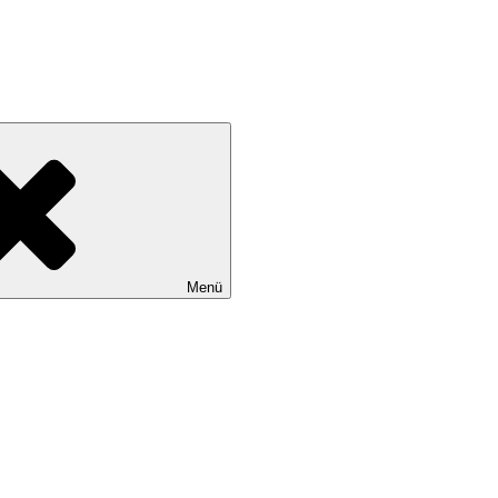
Grazer BläserVielharmoniE
phonisches Blasorchester der Grazer Universitäten und Fachhochsch
Menü