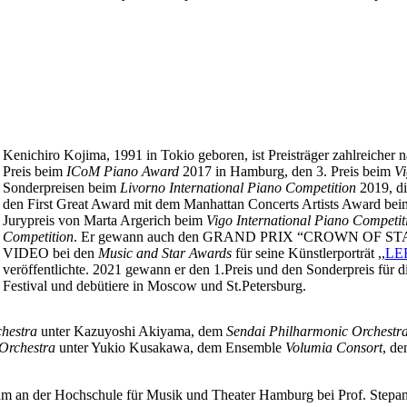
Kenichiro Kojima, 1991 in Tokio geboren, ist Preisträger zahlreicher 
Preis beim
ICoM Piano Award
2017 in Hamburg, den 3. Preis beim
Vi
Sonderpreisen beim
Livorno International Piano Competition
2019, di
den First Great Award mit dem Manhattan Concerts Artists Award be
Jurypreis von Marta Argerich beim
Vigo International Piano Competit
Competition
. Er gewann auch den GRAND PRIX “CROWN OF 
VIDEO bei den
Music and Star Awards
für seine Künstlerporträt ,,
LE
veröffentlichte. 2021 gewann er den 1.Preis und den Sonderpreis für 
Festival und debütiere in Moscow und St.Petersburg.
chestra
unter Kazuyoshi Akiyama, dem
Sendai Philharmonic Orchestr
 Orchestra
unter Yukio Kusakawa, dem Ensemble
Volumia Consort
, d
dium an der Hochschule für Musik und Theater Hamburg bei Prof. Stepa