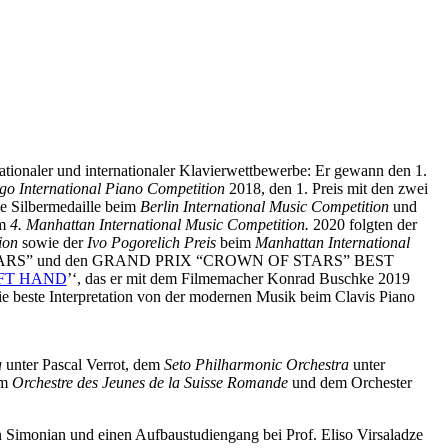
nationaler und internationaler Klavierwettbewerbe: Er gewann den 1.
go International Piano Competition
2018, den 1. Preis mit den zwei
e Silbermedaille beim
Berlin International Music Competition
und
im
4. Manhattan International Music Competition
.
2020 folgten der
ion
sowie der
Ivo Pogorelich Preis
beim
Manhattan International
STARS” und den GRAND PRIX “CROWN OF STARS” BEST
FT HAND
’‘, das er mit dem Filmemacher Konrad Buschke 2019
die beste Interpretation von der modernen Musik beim Clavis Piano
a
unter Pascal Verrot, dem
Seto Philharmonic Orchestra
unter
em
Orchestre des Jeunes de la Suisse Romande
und dem Orchester
n Simonian und einen Aufbaustudiengang bei Prof. Eliso Virsaladze