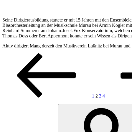
Seine Dirigierausbildung startete er mit 15 Jahren mit den Ensemble
Blasorchesterleitung an der Musikschule Murau bei Armin Kogler mit 
Reinhard Summerer am Johann-Josef-Fux Konservatorium, welchen er e
Thomas Doss oder Bert Appermont konnte er sein Wissen als Dirigent
Aktiv dirigiert Mang derzeit den Musikverein Laßnitz bei Murau und s
Seitennummerierung
Vorherige
Seite
Seite
Seite
Seite
Nächste
Seite
Seite
der
Beiträge
1
2
3
4
Suche
nach: