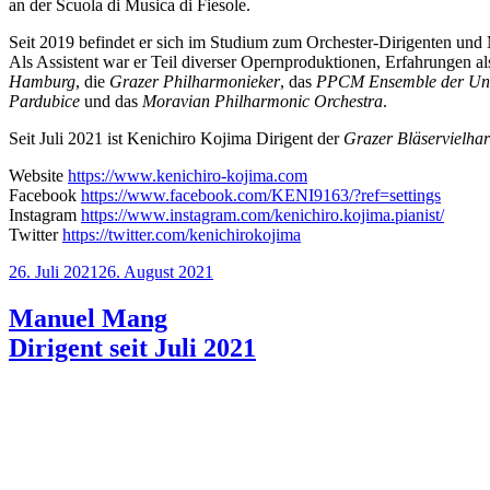
an der Scuola di Musica di Fiesole.
Seit 2019 befindet er sich im Studium zum Orchester-Dirigenten und 
Als Assistent war er Teil diverser Opernproduktionen, Erfahrungen al
Hamburg
, die
Grazer Philharmonieker
, das
PPCM Ensemble der Unive
Pardubice
und das
Moravian Philharmonic Orchestra
.
Seit Juli 2021 ist Kenichiro Kojima Dirigent der
Grazer Bläservielha
Website
https://www.kenichiro-kojima.com
Facebook
https://www.facebook.com/KENI9163/?ref=settings
Instagram
https://www.instagram.com/kenichiro.kojima.pianist/
Twitter
https://twitter.com/kenichirokojima
Veröffentlicht
26. Juli 2021
26. August 2021
am
Manuel Mang
Dirigent seit Juli 2021