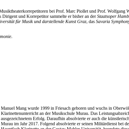
Musiktheaterkorrepetitoren bei Prof. Marc Piollet und Prof. Wolfgang 
s Dirigent und Korrepetitor sammelte er bisher an der
Staatsoper Hamb
rsität für Musik und darstellende Kunst Graz
, das
Savaria Symphony
rmonie
.
Manuel Mang wurde 1999 in Friesach geboren und wuchs in Oberwölz i
Klarinettenunterricht an der Musikschule Murau. Das Leistungsabzeiche
ausgezeichnetem Erfolg. Daraufhin absolvierte er auch die künstleris
Murau im Jahr 2017. Folgend absolvierte er seinen Militärdienst bei d
Hauptfach Klarinette an der Gustav-Mahler-Universität, beendete dies