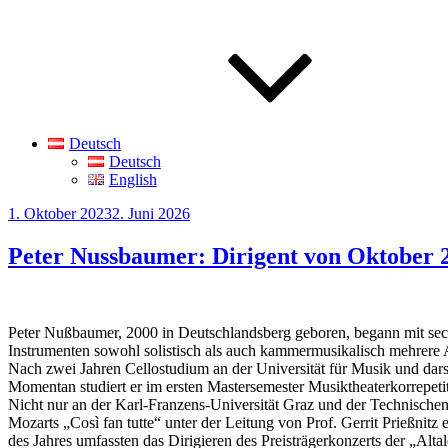
Deutsch
Deutsch
English
Veröffentlicht
1. Oktober 2023
2. Juni 2026
am
Peter Nussbaumer: Dirigent von Oktober 
Peter Nußbaumer, 2000 in Deutschlandsberg geboren, begann mit sechs
Instrumenten sowohl solistisch als auch kammermusikalisch mehrere
Nach zwei Jahren Cellostudium an der Universität für Musik und dar
Momentan studiert er im ersten Mastersemester Musiktheaterkorrepe
Nicht nur an der Karl-Franzens-Universität Graz und der Technischen U
Mozarts „Così fan tutte“ unter der Leitung von Prof. Gerrit Prießnitz 
des Jahres umfassten das Dirigieren des Preisträgerkonzerts der „Alt