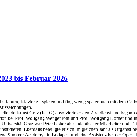
2023 bis Februar 2026
 Jahren, Klavier zu spielen und fing wenig später auch mit dem Cello
 Auszeichnungen.
stellende Kunst Graz (KUG) absolvierte er den Zivildienst und began
tition bei Prof. Wolfgang Wengenroth und Prof. Wolfgang Dörner und i
niversität Graz war Peter bisher als studentischer Mitarbeiter und Tut
einstudieren. Ebenfalls beteiligte er sich im gleichen Jahr als Organis
alena Summer Academy“ in Budapest und eine Assistenz bei der Oper „Il