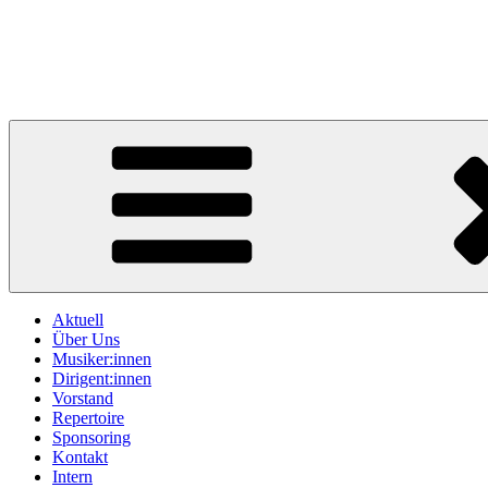
Zum
Inhalt
springen
Sym
Aktuell
Über Uns
Musiker:innen
Dirigent:innen
Vorstand
Repertoire
Sponsoring
Kontakt
Intern