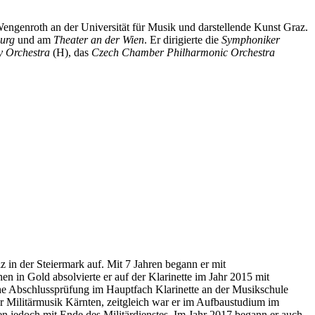
Wengenroth an der Universität für Musik und darstellende Kunst Graz.
urg
und am
Theater an der Wien
. Er dirigierte die
Symphoniker
 Orchestra
(H), das
Czech Chamber Philharmonic Orchestra
n der Steiermark auf. Mit 7 Jahren begann er mit
n in Gold absolvierte er auf der Klarinette im Jahr 2015 mit
che Abschlussprüfung im Hauptfach Klarinette an der Musikschule
er Militärmusik Kärnten, zeitgleich war er im Aufbaustudium im
en jedoch mit Ende des Militärdienstes. Im Jahr 2017 begann er auch